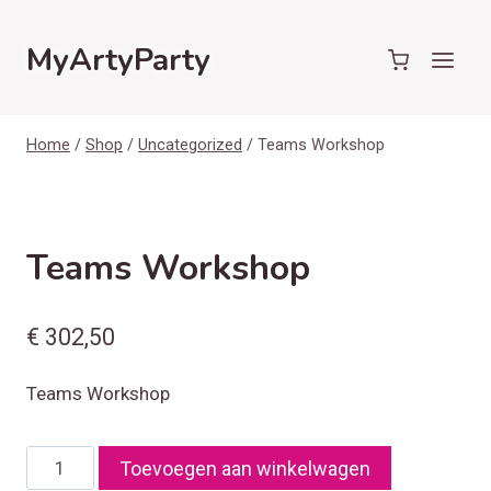
Doorgaan
naar
MyArtyParty
inhoud
Home
/
Shop
/
Uncategorized
/
Teams Workshop
Teams Workshop
€
302,50
Teams Workshop
Teams
Toevoegen aan winkelwagen
Workshop