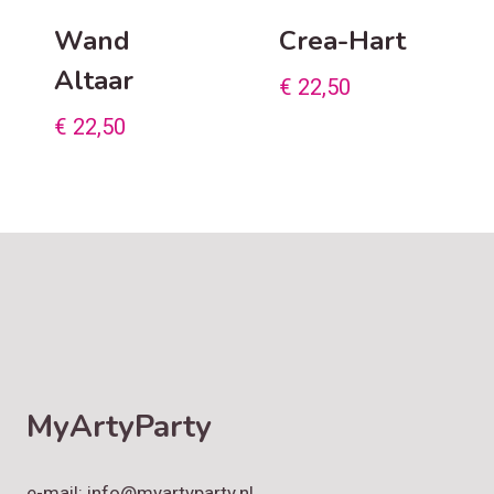
Wand
Crea-Hart
Altaar
€
22,50
€
22,50
MyArtyParty
e-mail: info@myartyparty.nl